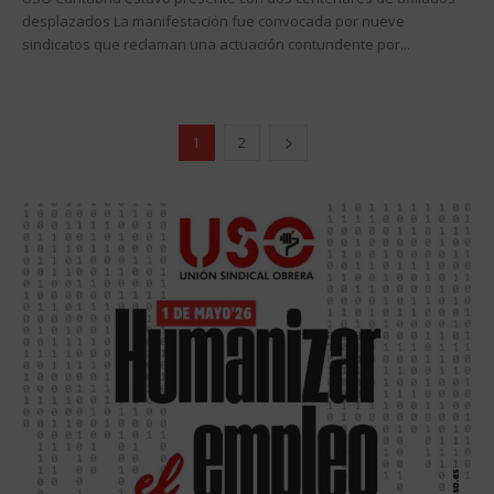
desplazados La manifestación fue convocada por nueve
sindicatos que reclaman una actuación contundente por...
1
2