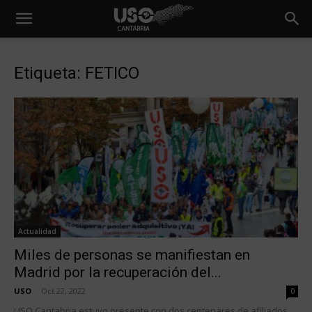
Etiqueta: FETICO
Actualidad
Miles de personas se manifiestan en
Madrid por la recuperación del...
USO
-
Oct 22, 2022
0
USO Cantabria estuvo presente con dos centenares de afiliados