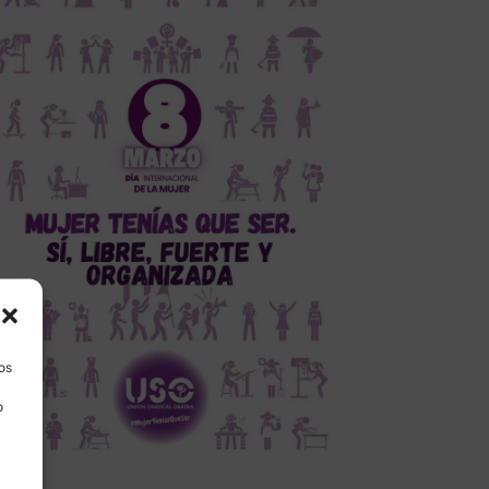
los
o