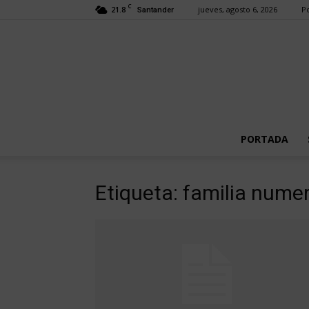
C
21.8
jueves, agosto 6, 2026
Po
Santander
PORTADA
Etiqueta: familia nume