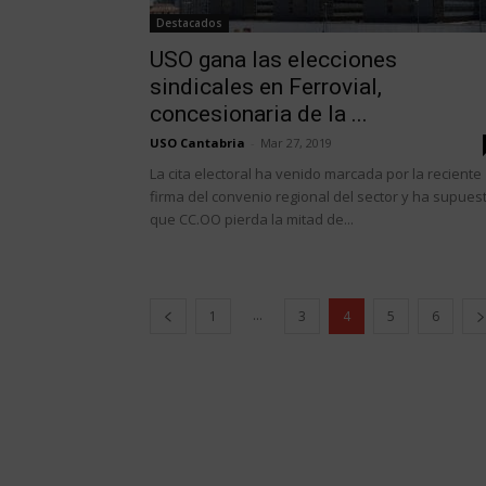
Destacados
USO gana las elecciones
sindicales en Ferrovial,
concesionaria de la ...
USO Cantabria
-
Mar 27, 2019
La cita electoral ha venido marcada por la reciente
firma del convenio regional del sector y ha supues
que CC.OO pierda la mitad de...
...
1
3
4
5
6