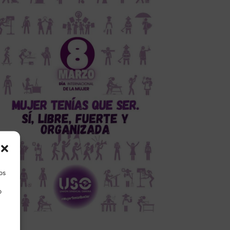
los
o