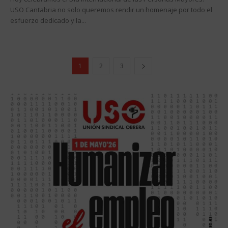
USO Cantabria no solo queremos rendir un homenaje por todo el
esfuerzo dedicado y la...
1
2
3