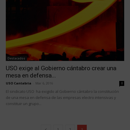
Destacados
USO exige al Gobierno cántabro crear una
mesa en defensa...
USO Cantabria
-
Mar 6, 2016
0
El sindicato USO ha exigido al Gobierno cántabro la constitución
de una mesa en defensa de las empresas electro intensivas y
constituir un grupo...
1
2
3