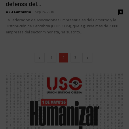
defensa del...
USO Cantabria
-
Sep 19, 2016
0
La Federación de Asociaciones Empresariales del Comercio y la
Distribución de Cantabria (FEDISCOM), que aglutina más de 2.000
empresas del sector minorista, ha suscrito...
1
2
3