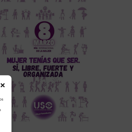
los
o