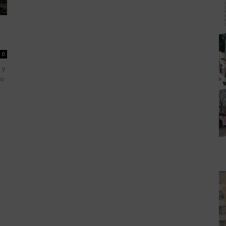
0
 y
ro