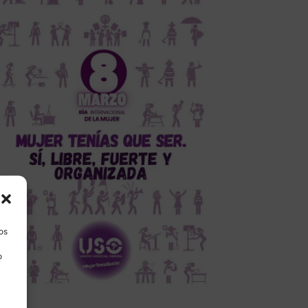
los
o