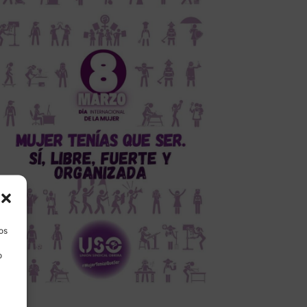
los
o