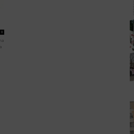
0
cha
a