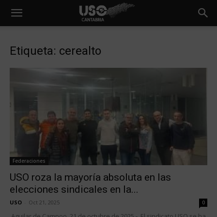
Etiqueta: cerealto
Federaciones
USO roza la mayoría absoluta en las
elecciones sindicales en la...
USO
-
Oct 21, 2025
0
Aguilar de Campoo, 21 de octubre de 2025.- El sindicato USO se ha