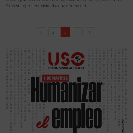
Sitúa su representatividad a una décima del...
2
3
4