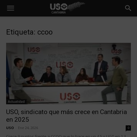
Etiqueta: ccoo
Actualidad
USO, sindicato que más crece en Cantabria
en 2025
USO
-
Ene 24, 2026
0
Crece 9 puntos frente a CCOO que lo hace en un 4,5 y UGT en 1,3