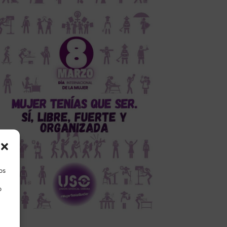
los
o