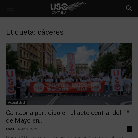
Etiqueta: cáceres
Actualidad
Cantabria participó en el acto central del 1º
de Mayo en...
USO
-
May 5, 2025
0
Más de 2.000 personas se manifestaron en Cáceres en el acto