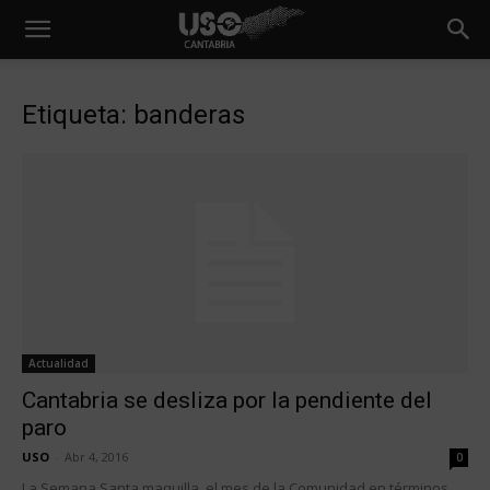
Etiqueta: banderas
Actualidad
Cantabria se desliza por la pendiente del
paro
USO
-
Abr 4, 2016
0
La Semana Santa maquilla el mes de la Comunidad en términos