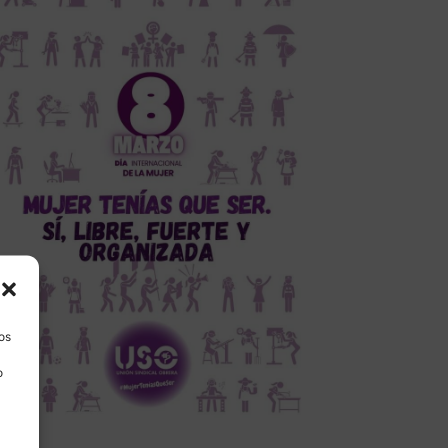
los
o