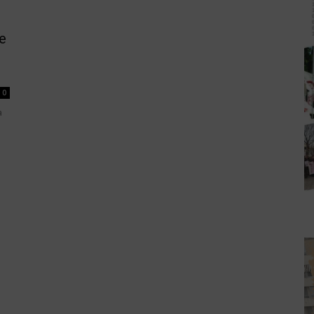
e
0
a