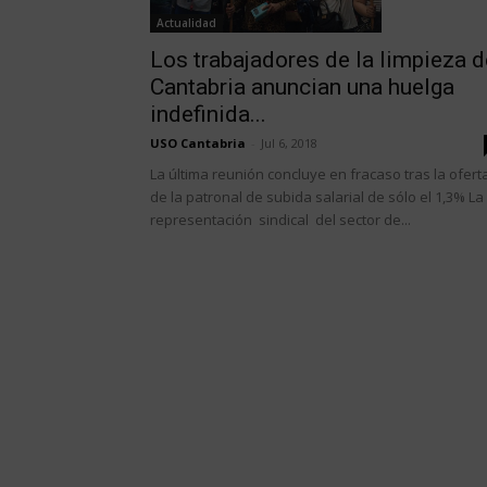
Actualidad
Los trabajadores de la limpieza d
Cantabria anuncian una huelga
indefinida...
USO Cantabria
-
Jul 6, 2018
La última reunión concluye en fracaso tras la ofert
de la patronal de subida salarial de sólo el 1,3% La
representación sindical del sector de...