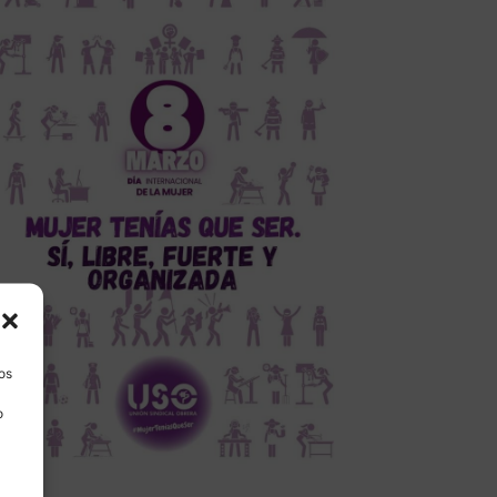
los
o