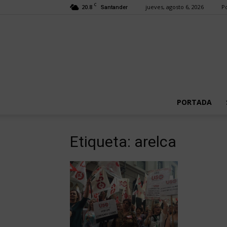
C
20.8
jueves, agosto 6, 2026
Po
Santander
PORTADA
Etiqueta: arelca