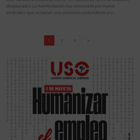
desplazados La manifestación fue convocada por nueve
sindicatos que reclaman una actuación contundente por...
1
2
3