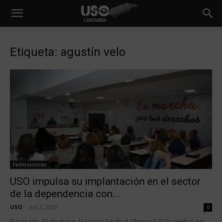
Etiqueta: agustín velo
Federaciones
USO impulsa su implantación en el sector
de la dependencia con...
USO
-
Jun 2, 2025
0
El pasado 30 de mayo, la Unión Sindical Obrera (USO) celebró en