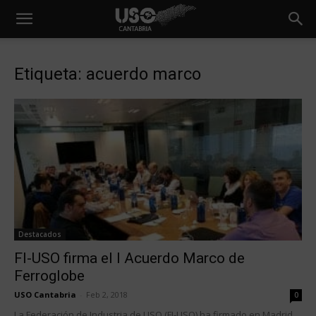
Etiqueta: acuerdo marco
Destacados
FI-USO firma el I Acuerdo Marco de
Ferroglobe
USO Cantabria
-
Feb 2, 2018
0
La Federación de Industria de USO (FI-USO) ha firmado en Madrid