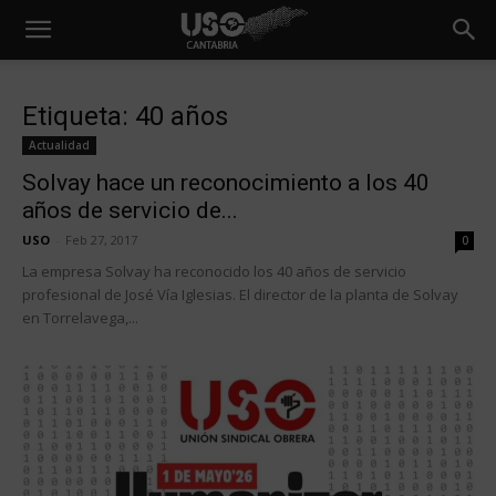
Etiqueta: 40 años
Actualidad
Solvay hace un reconocimiento a los 40
años de servicio de...
USO
-
Feb 27, 2017
0
La empresa Solvay ha reconocido los 40 años de servicio
profesional de José Vía Iglesias. El director de la planta de Solvay
en Torrelavega,...