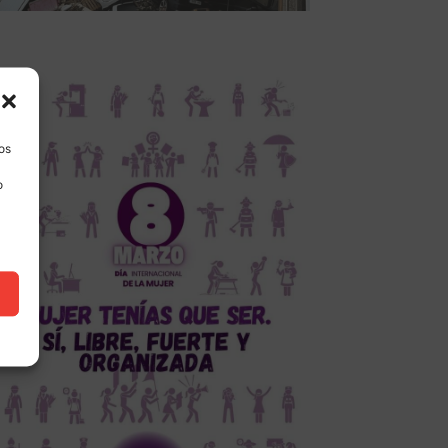
los
o