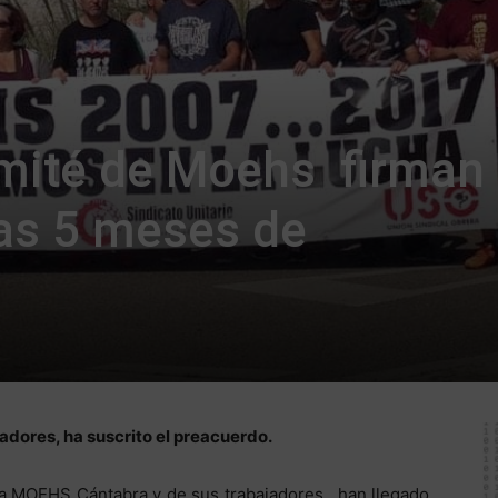
mité de Moehs firman
as 5 meses de
adores, ha suscrito el preacuerdo.
a MOEHS Cántabra y de sus trabajadores, han llegado