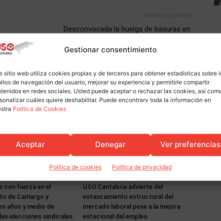
Artículo siguiente
Desconvocada la huelga de basuras en
s
Santander tras la aprobación del preacuerdo
Gestionar consentimiento
firmado por USO
e sitio web utiliza cookies propias y de terceros para obtener estadísticas sobre 
itos de navegación del usuario, mejorar su experiencia y permitirle compartir
tenidos en redes sociales. Usted puede aceptar o rechazar las cookies, así com
sonalizar cuáles quiere deshabilitar. Puede encontrarv toda la información en
estra
Política de Cookies
Aceptar
Denegar
Ver preferencias
Política de cookies
Política de privacidad
Actualidad
 con fuerza en el
USO Cantabria advierte del
to de Camargo y
estancamiento estructural del
es años y medio de
mercado laboral pese a la mejora
las elecciones sindicales
estacional del empleo