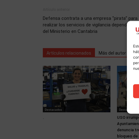
Artículo anterior
Defensa contrata a una empresa “pirata” para
realizar los servicios de vigilancia dependiente
del Ministerio en Cantabria
Est
háb
Artículos relacionados
Más del autor
con
per
nu
Destacados
Destacados
.
USO irrumpe
Ayuntamien
denuncia tr
bloqueo de 