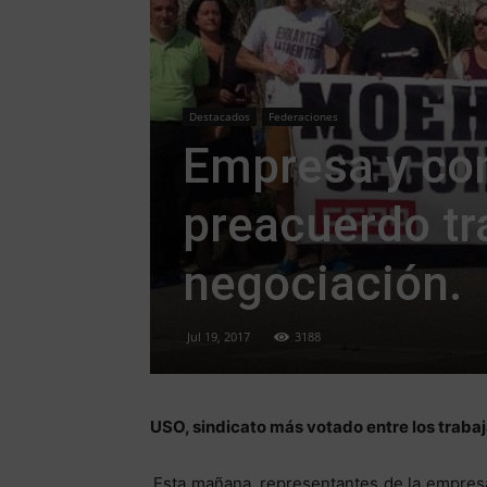
Destacados
Federaciones
Empresa y co
preacuerdo tr
negociación.
Jul 19, 2017
3188
USO, sindicato más votado entre los trabaj
Esta mañana, representantes de la empres