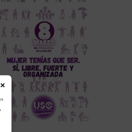
los
o