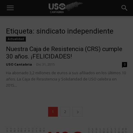
Etiqueta: sindicato independiente
Actualidad
Nuestra Caja de Resistencia (CRS) cumple
30 años. ¡FELICIDADES!
USO Cantabria
-
Dic 31, 2015
0
Ha abonado 3,2 millones de euros a sus afiliados en los últimos 10
años. La Caja de Resistencia y Solidaridad de USO celebra en
2015...
1
2