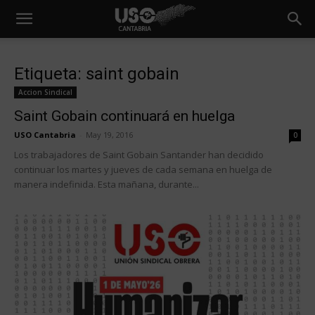
Etiqueta: saint gobain
Accion Sindical
Saint Gobain continuará en huelga
USO Cantabria
-
May 19, 2016
0
Los trabajadores de Saint Gobain Santander han decidido
continuar los martes y jueves de cada semana en huelga de
manera indefinida. Esta mañana, durante...