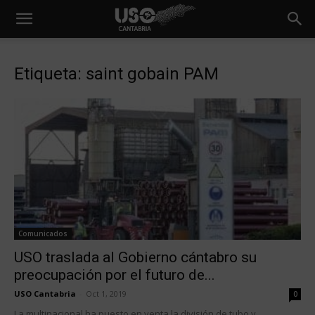
Etiqueta: saint gobain PAM
Comunicados
USO traslada al Gobierno cántabro su
preocupación por el futuro de...
USO Cantabria
-
Oct 1, 2019
0
La multinacional ha puesto en venta la división de tubo y