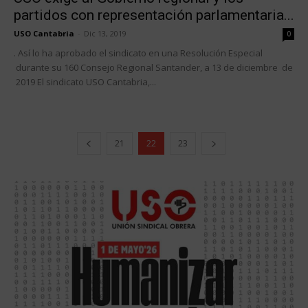
partidos con representación parlamentaria...
USO Cantabria
-
Dic 13, 2019
0
. Así lo ha aprobado el sindicato en una Resolución Especial
durante su 160 Consejo Regional Santander, a 13 de diciembre de
2019 El sindicato USO Cantabria,...
21
22
23