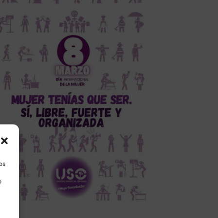
los
o