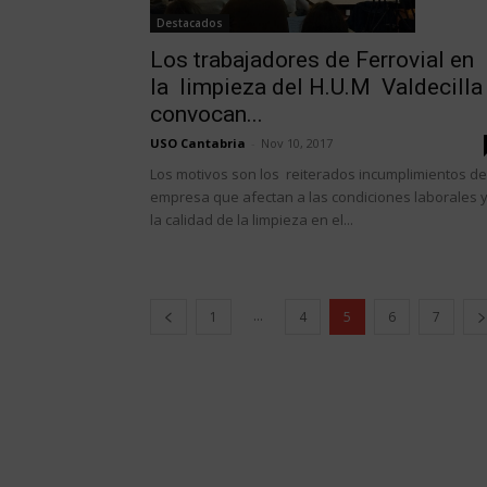
Destacados
Los trabajadores de Ferrovial en
la limpieza del H.U.M Valdecill
convocan...
USO Cantabria
-
Nov 10, 2017
Los motivos son los reiterados incumplimientos de
empresa que afectan a las condiciones laborales y
la calidad de la limpieza en el...
...
1
4
5
6
7