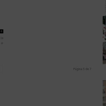
a
0
 la
 a
Página 5 de 7