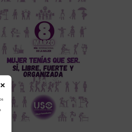
los
o