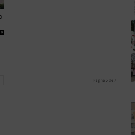
o
.
0
Página 5 de 7