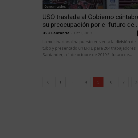
Comunicados
USO traslada al Gobierno cántabr
su preocupación por el futuro de..
USO Cantabria
-
Oct 1, 2019
La multinacional ha puesto en venta la división de
tubo y presentado un ERTE para 204 trabajadores
Santander, a 1 de octubre de 2019 El futuro de...
...
1
4
5
6
7