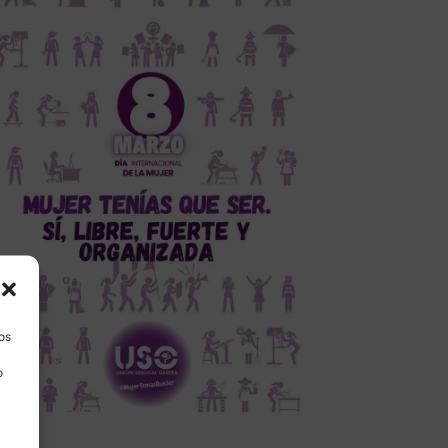
los
o