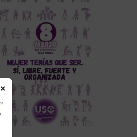
los
o