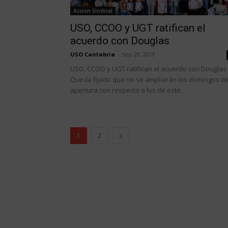
Accion Sindical
USO, CCOO y UGT ratifican el
acuerdo con Douglas
USO Cantabria
-
Sep 20, 2019
USO, CCOO y UGT ratifican el acuerdo con Douglas
Queda fijado que no se ampliarán los domingos d
apertura con respecto a los de este...
1
2