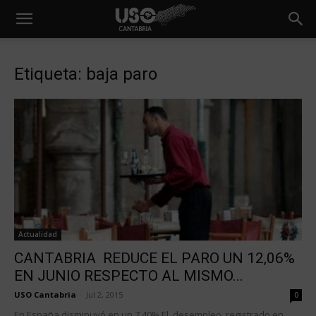
Etiqueta: baja paro
Actualidad
CANTABRIA REDUCE EL PARO UN 12,06%
EN JUNIO RESPECTO AL MISMO...
USO Cantabria
-
Jul 2, 2015
0
En España disminuyó en un 7,40% El desempleo registrado en