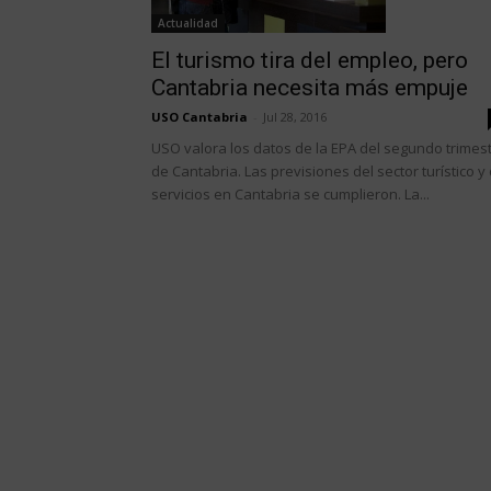
Actualidad
El turismo tira del empleo, pero
Cantabria necesita más empuje
USO Cantabria
-
Jul 28, 2016
USO valora los datos de la EPA del segundo trimes
de Cantabria. Las previsiones del sector turístico y
servicios en Cantabria se cumplieron. La...