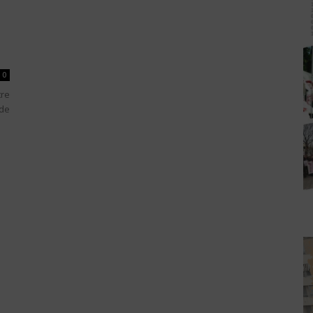
0
tre
 de