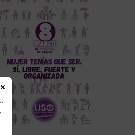
los
o